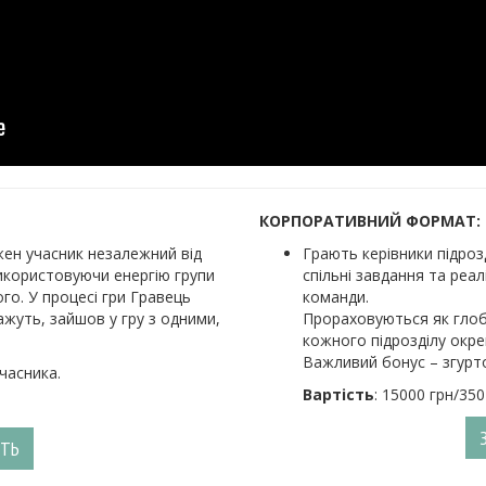
КОРПОРАТИВНИЙ ФОРМАТ:
жен учасник незалежний від
Грають керівники підроз
використовуючи енергію групи
спільні завдання та реал
го. У процесі гри Гравець
команди.
ажуть, зайшов у гру з одними,
Прораховуються як глоба
кожного підрозділу окре
Важливий бонус – згурт
часника.
Вартість
: 15000 грн/350
СТЬ