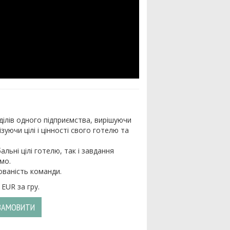
ділів одного підприємства, вирішуючи
ізуючи цілі і цінності свого готелю та
льні цілі готелю, так і завдання
мо.
ованість команди.
 EUR за гру.
ЗАМОВИТИ